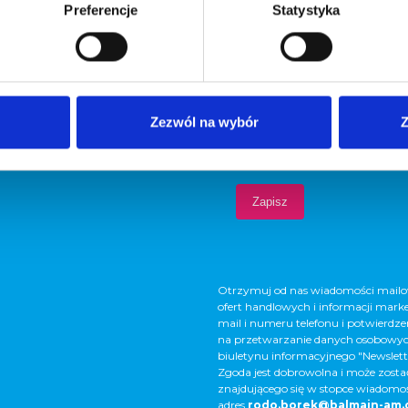
Preferencje
Statystyka
Zezwól na wybór
Z
Otrzymuj od nas wiadomości mailow
ofert handlowych i informacji mark
mail i numeru telefonu i potwierdze
na przetwarzanie danych osobowych
biuletynu informacyjnego "Newslett
Zgoda jest dobrowolna i może zostać
znajdującego się w stopce wiadomośc
adres
rodo.borek@balmain-am