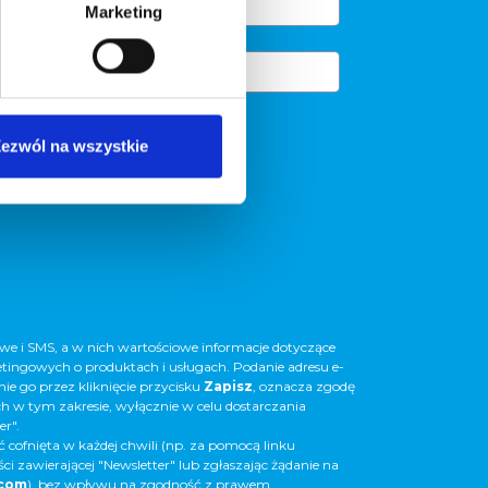
Marketing
ezwól na wszystkie
e i SMS, a w nich wartościowe informacje dotyczące
etingowych o produktach i usługach. Podanie adresu e-
nie go przez kliknięcie przycisku
Zapisz
, oznacza zgodę
 w tym zakresie, wyłącznie w celu dostarczania
er".
 cofnięta w każdej chwili (np. za pomocą linku
i zawierającej "Newsletter" lub zgłaszając żądanie na
.com
), bez wpływu na zgodność z prawem