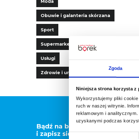
Moda
Obuwie i galanteria skórzana
Sport
Supermarket, art. spożywcze
Usługi
Zgoda
Zdrowie i uroda
Niniejsza strona korzysta z
Wykorzystujemy pliki cookie 
ruch w naszej witrynie. Inf
reklamowym i analitycznym. 
uzyskanymi podczas korzysta
Bądź na bieżąco
i zapisz się do newslettera!
Wybór