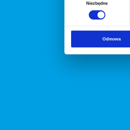
Niezbędne
zgody
Odmowa