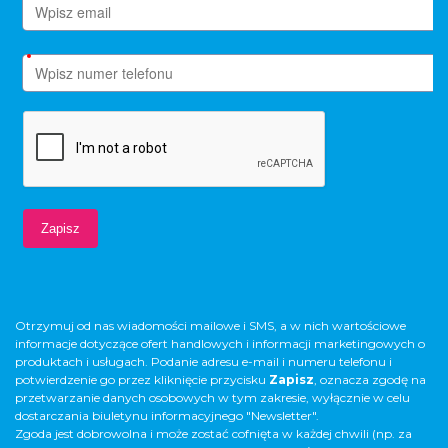
Otrzymuj od nas wiadomości mailowe i SMS, a w nich wartościowe
informacje dotyczące ofert handlowych i informacji marketingowych o
produktach i usługach. Podanie adresu e-mail i numeru telefonu i
potwierdzenie go przez kliknięcie przycisku
Zapisz
, oznacza zgodę na
przetwarzanie danych osobowych w tym zakresie, wyłącznie w celu
dostarczania biuletynu informacyjnego "Newsletter".
Zgoda jest dobrowolna i może zostać cofnięta w każdej chwili (np. za