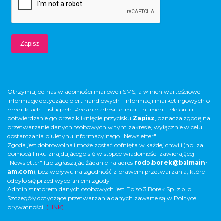
Otrzymuj od nas wiadomości mailowe i SMS, a w nich wartościowe
informacje dotyczące ofert handlowych i informacji marketingowych o
produktach i usługach. Podanie adresu e-mail i numeru telefonu i
potwierdzenie go przez kliknięcie przycisku
Zapisz
, oznacza zgodę na
przetwarzanie danych osobowych w tym zakresie, wyłącznie w celu
dostarczania biuletynu informacyjnego "Newsletter".
Zgoda jest dobrowolna i może zostać cofnięta w każdej chwili (np. za
pomocą linku znajdującego się w stopce wiadomości zawierającej
"Newsletter" lub zgłaszając żądanie na adres
rodo.borek@balmain-
am.com
), bez wpływu na zgodność z prawem przetwarzania, które
odbyło się przed wycofaniem zgody.
Administratorem danych osobowych jest Episo 3 Borek Sp. z o. o.
Szczegóły dotyczące przetwarzania danych zawarte są w Polityce
prywatności.
(LINK)