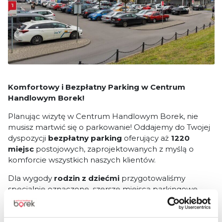
Komfortowy i Bezpłatny Parking w Centrum
Handlowym Borek!
Planując wizytę w Centrum Handlowym Borek, nie
musisz martwić się o parkowanie! Oddajemy do Twojej
dyspozycji
bezpłatny parking
oferujący aż
1220
miejsc
postojowych, zaprojektowanych z myślą o
komforcie wszystkich naszych klientów.
Dla wygody
rodzin z dziećmi
przygotowaliśmy
specjalnie oznaczone, szersze miejsca parkingowe,
zlokalizowane blisko wejść do centrum, co znacznie
ułatwia wypakowywanie wózków i bezpieczne
wysiadanie z dziećmi.