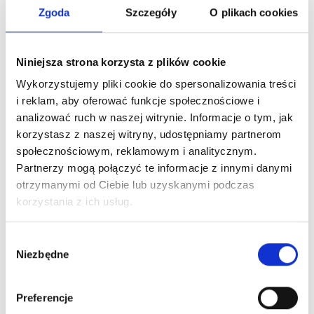
Zgoda
Szczegóły
O plikach cookies
Dbamy również o potrzeby
osób z
niepełnosprawnościami
, oferując im dedykowane,
przestronne miejsca parkingowe, usytuowane w
Niniejsza strona korzysta z plików cookie
dogodnych lokalizacjach, zapewniających łatwy dostęp
Wykorzystujemy pliki cookie do spersonalizowania treści
do wszystkich części centrum handlowego.
i reklam, aby oferować funkcje społecznościowe i
Dla miłośników dwóch kółek przygotowaliśmy
stojaki
analizować ruch w naszej witrynie. Informacje o tym, jak
rowerowe
znajdujące się w pobliżu wejść, dzięki
korzystasz z naszej witryny, udostępniamy partnerom
czemu możesz wygodnie i bezpiecznie zaparkować
społecznościowym, reklamowym i analitycznym.
swój rower podczas wizyty w naszych sklepach i
Partnerzy mogą połączyć te informacje z innymi danymi
punktach usługowych.
otrzymanymi od Ciebie lub uzyskanymi podczas
Myśląc o przyszłości i ekologii, przy naszej restauracji
korzystania z ich usług.
Tutti Santi
znajdują się
stacje ładowania
samochodów elektrycznych
. Teraz możesz wygodnie
Wybór
naładować swój pojazd podczas robienia zakupów lub
Niezbędne
zgody
delektowania się posiłkiem.
Centrum Handlowe Borek to nie tylko bogata oferta
Preferencje
sklepów i usług, ale także komfort i wygoda na każdym