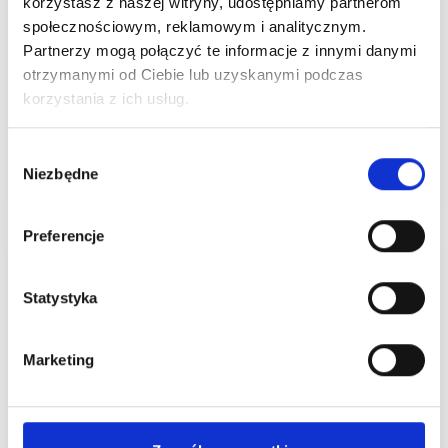
korzystasz z naszej witryny, udostępniamy partnerom
społecznościowym, reklamowym i analitycznym.
Partnerzy mogą połączyć te informacje z innymi danymi
otrzymanymi od Ciebie lub uzyskanymi podczas
korzystania z ich usług.
Czas na letnie odświeżenie! Odkryj gorące
wyprzedaże w Centrum Handlowym Borek
Wybór
Niezbędne
zgody
Czytaj więcej
Preferencje
Statystyka
Marketing
ALE UPAŁ! Dbajmy o siebie nawzajem.