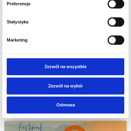
Preferencje
Czytaj więcej
Statystyka
Marketing
Zezwól na wszystkie
Zaskocz Tatę! Najlepsze prezenty czekają w
Centrum Handlowym Borek
Zezwól na wybór
Czytaj więcej
Odmowa