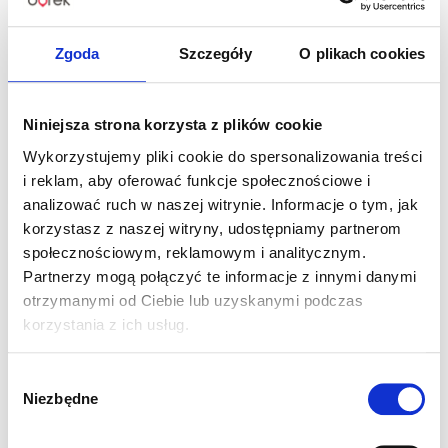
Zgoda
Szczegóły
O plikach cookies
Czas na letnie odświeżenie! Odkryj gorące
wyprzedaże w Centrum Handlowym Borek
Niniejsza strona korzysta z plików cookie
Wykorzystujemy pliki cookie do spersonalizowania treści
i reklam, aby oferować funkcje społecznościowe i
Czytaj więcej
analizować ruch w naszej witrynie. Informacje o tym, jak
korzystasz z naszej witryny, udostępniamy partnerom
społecznościowym, reklamowym i analitycznym.
Partnerzy mogą połączyć te informacje z innymi danymi
otrzymanymi od Ciebie lub uzyskanymi podczas
korzystania z ich usług.
Wybór
Niezbędne
zgody
ALE UPAŁ! Dbajmy o siebie nawzajem.