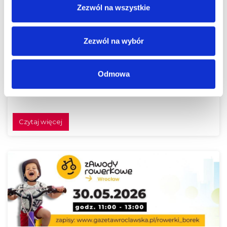
Zezwól na wszystkie
Zezwól na wybór
Odmowa
Festiwal Klocków Brick Trick w Borku! Buduj z
nami!
Czytaj więcej