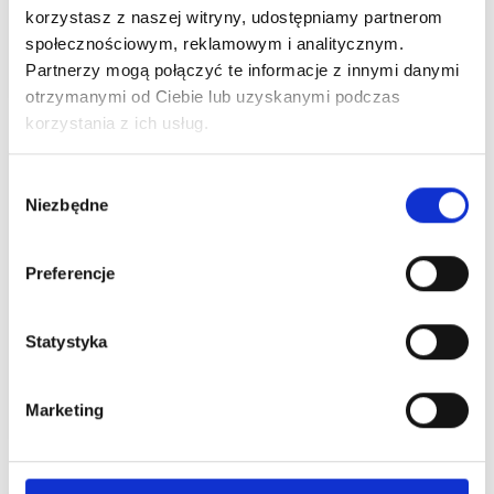
korzystasz z naszej witryny, udostępniamy partnerom
społecznościowym, reklamowym i analitycznym.
Partnerzy mogą połączyć te informacje z innymi danymi
Czytaj więcej
otrzymanymi od Ciebie lub uzyskanymi podczas
korzystania z ich usług.
Wybór
Niezbędne
zgody
Preferencje
Zaskocz Tatę! Najlepsze prezenty czekają w
Statystyka
Centrum Handlowym Borek
Marketing
Czytaj więcej