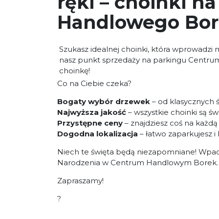
ręki – choinki 
Handlowego Bo
Szukasz idealnej choinki, która wprowadz
nasz punkt sprzedaży na parkingu Centru
choinkę!
Co na Ciebie czeka?
Bogaty wybór drzewek
– od klasycznych ś
Najwyższa jakość
– wszystkie choinki są ś
Przystępne ceny
– znajdziesz coś na każdą
Dogodna lokalizacja
– łatwo zaparkujesz i
Niech te święta będą niezapomniane! Wpad
Narodzenia w Centrum Handlowym Borek.
Zapraszamy!
?