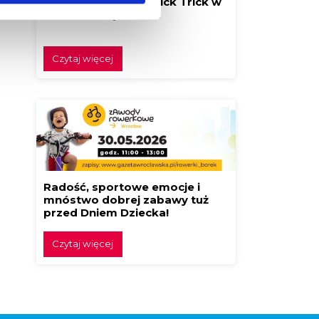
Festiwal Klocków Brick Trick w
Borku! Buduj z nami!
Czytaj więcej
Radość, sportowe emocje i
mnóstwo dobrej zabawy tuż
przed Dniem Dziecka!
Czytaj więcej