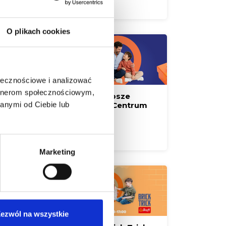
Czytaj więcej
O plikach cookies
ołecznościowe i analizować
artnerom społecznościowym,
Zaskocz Tatę! Najlepsze
anymi od Ciebie lub
prezenty czekają w Centrum
Handlowym Borek
Czytaj więcej
Marketing
ezwól na wszystkie