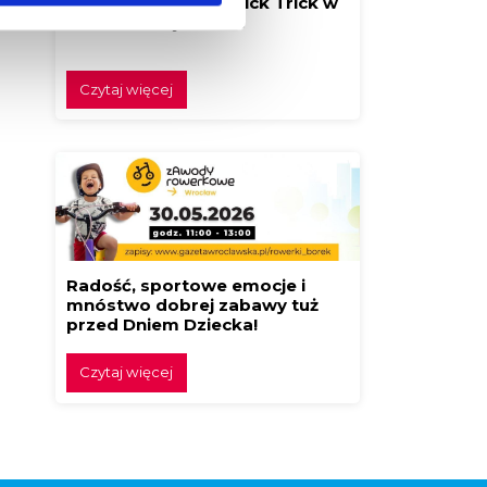
Festiwal Klocków Brick Trick w
Borku! Buduj z nami!
Czytaj więcej
Radość, sportowe emocje i
mnóstwo dobrej zabawy tuż
przed Dniem Dziecka!
Czytaj więcej