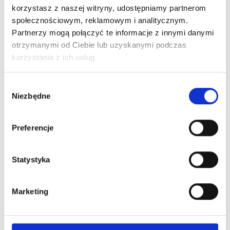
korzystasz z naszej witryny, udostępniamy partnerom
społecznościowym, reklamowym i analitycznym.
Partnerzy mogą połączyć te informacje z innymi danymi
Czytaj więcej
otrzymanymi od Ciebie lub uzyskanymi podczas
korzystania z ich usług.
Wybór
Niezbędne
zgody
Preferencje
Zaskocz Tatę! Najlepsze prezenty czekają w
Statystyka
Centrum Handlowym Borek
Marketing
Czytaj więcej