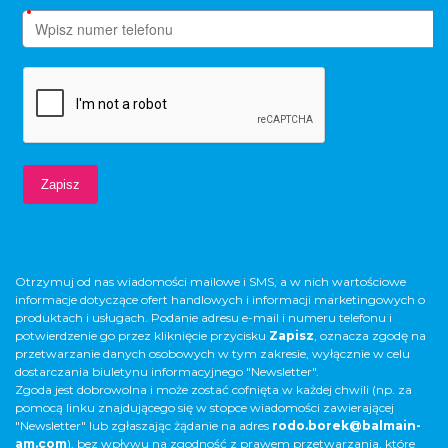
Otrzymuj od nas wiadomości mailowe i SMS, a w nich wartościowe
informacje dotyczące ofert handlowych i informacji marketingowych o
produktach i usługach. Podanie adresu e-mail i numeru telefonu i
potwierdzenie go przez kliknięcie przycisku
Zapisz
, oznacza zgodę na
przetwarzanie danych osobowych w tym zakresie, wyłącznie w celu
dostarczania biuletynu informacyjnego "Newsletter".
Zgoda jest dobrowolna i może zostać cofnięta w każdej chwili (np. za
pomocą linku znajdującego się w stopce wiadomości zawierającej
"Newsletter" lub zgłaszając żądanie na adres
rodo.borek@balmain-
am.com
), bez wpływu na zgodność z prawem przetwarzania, które