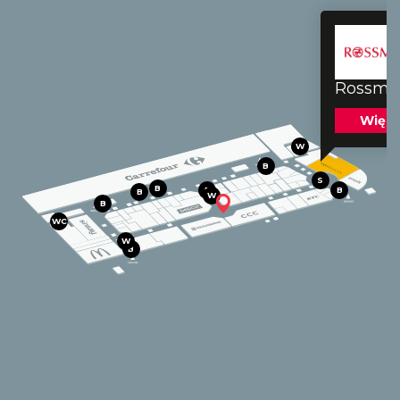
Rossma
Więce
W
B
S
B
B
B
B
W
B
WC
W
B