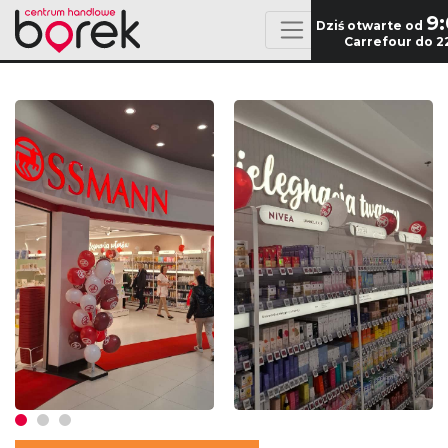
9
Dziś otwarte od
Carrefour do 2