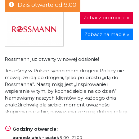
Dziś otwarte od 9:00
Zobacz promocje »
Zobacz na mapie »
Rossmann już otwarty w nowej odsłonie!
Jesteśmy w Polsce synonimem drogerii. Polacy nie
mówią, że idą do drogerii, tylko po prostu „idą do
Rossmanna”. Naszą misją jest „Inspirowanie i
wspieranie w tym, by kochać siebie na co dzień”.
Namawiamy naszych klientów by każdego dnia
znaleźli chwilę dla siebie, moment uważności i
skupienia na sobie, nawiązania ze sobą dobrej relacji.
Gdy pokochamy siebie, łatwiej nam będzie tworzyć
dobre relacje z innymi: kochać, przyjaźnić się, mieć
Godziny otwarcia:
wokół życzliwych ludzi.
poniedziałek - piątek
9:00 - 21:00