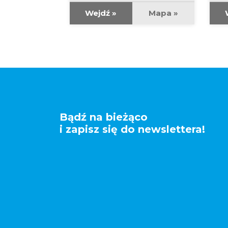
Mapa »
Wejdź »
Mapa »
Bądź na bieżąco
i zapisz się do newslettera!