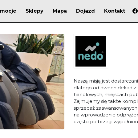
omocje
Sklepy
Mapa
Dojazd
Kontakt
Naszą misją jest dostarcza
dlatego od dwóch dekad z 
handlowych, miejscach publ
Zajmujemy się także komp
sprzedaż zaawansowanych f
na wprowadzenie odprężenia
często po brzegi wypełnion