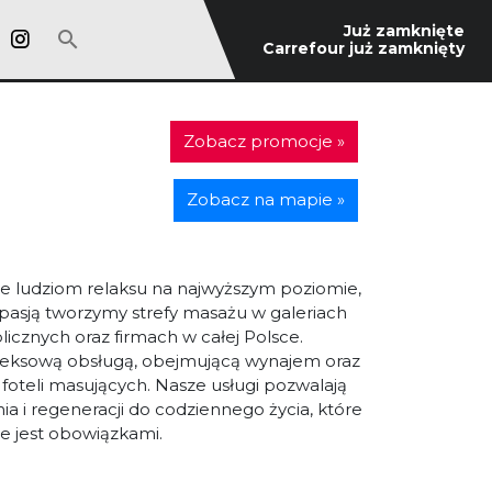
Już zamknięte
Carrefour już zamknięty
Zobacz promocje »
Zobacz na mapie »
nie ludziom relaksu na najwyższym poziomie,
pasją tworzymy strefy masażu w galeriach
icznych oraz firmach w całej Polsce.
leksową obsługą, obejmującą wynajem oraz
oteli masujących. Nasze usługi pozwalają
 i regeneracji do codziennego życia, które
e jest obowiązkami.