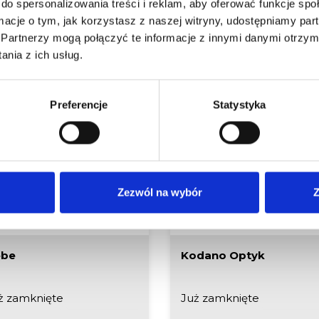
Z
do spersonalizowania treści i reklam, aby oferować funkcje sp
ormacje o tym, jak korzystasz z naszej witryny, udostępniamy p
S
Partnerzy mogą połączyć te informacje z innymi danymi otrzym
nia z ich usług.
Preferencje
Statystyka
bacz inne z kategorii Zdrowie i ur
Zezwól na wybór
Z
ebe
Kodano Optyk
ż zamknięte
Już zamknięte