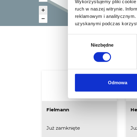
Wykorzystujemy pliki cookie 
ruch w naszej witrynie. Inf
reklamowym i analitycznym. 
uzyskanymi podczas korzysta
Wybór
Niezbędne
zgody
Zo
Odmowa
Fielmann
H
Już zamknięte
Ju