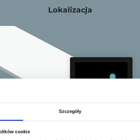
wspomaga regenerację ciała
Lokalizacja
masaż – to troska o Twoje 
do tysięcy zadowolonych kli
naszych urządzeń i doświa
Szczegóły
Strefa Masażu
 plików cookie
N