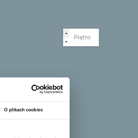
 po intensywnym dniu pracy. To nie tylko
dobre samopoczucie i komfort życia. Dołącz
entów, którzy codziennie korzystają z
dcz relaksu w nowoczesnym wydaniu​.
O plikach cookies