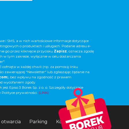
e i SMS, a w nich wartościowe informacje dotyczące
etingowych o produktach i usługach. Podanie adresu e-
nie go przez kliknięcie przycisku
Zapisz
, oznacza zgodę
 w tym zakresie, wyłącznie w celu dostarczania
er".
 cofnięta w każdej chwili (np. za pomocą linku
i zawierającej "Newsletter" lub zgłaszając żądanie na
.com
), bez wpływu na zgodność z prawem
zed wycofaniem zgody.
est Episo 3 Borek Sp. z o. o. Szczegóły dotyczące
 Polityce prywatności.
(LINK)
 otwarcia
Parking
Kontakt