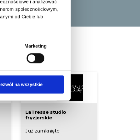
ołecznościowe i analizować
artnerom społecznościowym,
anymi od Ciebie lub
Marketing
oda
ezwól na wszystkie
LaTresse studio
Rossmann
fryzjerskie
Już zamknięte
Już zamkni