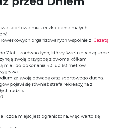
uż przed Dniem
orowe sportowe miasteczko pełne małych
ery!
 rowerkowych organizowanych wspólnie z
Gazetą
o 7 lat – zarówno tych, którzy świetnie radzą sobie
zaczynają swoją przygodę z dwoma kółkami.
ędą mieli do pokonania 40 lub 60 metrów.
 wygrywa!
podium za swoją odwagę oraz sportowego ducha.
gów pojawi się również strefa rekreacyjna z
ych rodzin.
0.
 a liczba miejsc jest ograniczona, więc warto się