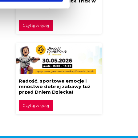
Festiwal Klocków Brick Trick w
Borku! Buduj z nami!
Czytaj więcej
Radość, sportowe emocje i
mnóstwo dobrej zabawy tuż
przed Dniem Dziecka!
Czytaj więcej