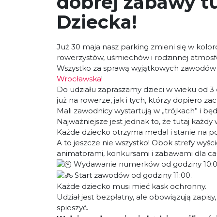
dobrej zabawy t
Dziecka!
Już 30 maja nasz parking zmieni się w kol
rowerzystów, uśmiechów i rodzinnej atmosf
Wszystko za sprawą wyjątkowych zawodów
Wrocławska
!
Do udziału zapraszamy dzieci w wieku od 3 d
już na rowerze, jak i tych, którzy dopiero 
Mali zawodnicy wystartują w „trójkach” i b
Najważniejsze jest jednak to, że tutaj każdy
Każde dziecko otrzyma medal i stanie na 
A to jeszcze nie wszystko! Obok strefy wyści
animatorami, konkursami i zabawami dla cał
Wydawanie numerków od godziny 10:0
Start zawodów od godziny 11:00.
Każde dziecko musi mieć kask ochronny.
Udział jest bezpłatny, ale obowiązują zapisy,
spieszyć.