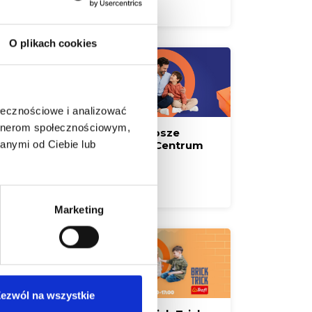
Czytaj więcej
O plikach cookies
ołecznościowe i analizować
artnerom społecznościowym,
Zaskocz Tatę! Najlepsze
anymi od Ciebie lub
prezenty czekają w Centrum
Handlowym Borek
Czytaj więcej
Marketing
ezwól na wszystkie