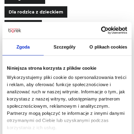
Dla rodzica z dzieckiem
Galeria zdjęć
Oferty pracy
Zgoda
Szczegóły
O plikach cookies
Kontakt
Polityka Prywatności
Niniejsza strona korzysta z plików cookie
Wykorzystujemy pliki cookie do spersonalizowania treści
Twój spokojny
i reklam, aby oferować funkcje społecznościowe i
analizować ruch w naszej witrynie. Informacje o tym, jak
przystanek w Borku
korzystasz z naszej witryny, udostępniamy partnerom
społecznościowym, reklamowym i analitycznym.
– Strefa Relaksu!
Partnerzy mogą połączyć te informacje z innymi danymi
otrzymanymi od Ciebie lub uzyskanymi podczas
W Centrum Handlowym Borek wiemy, jak ważne jest,
korzystania z ich usług.
by podczas zakupów móc na chwilę zwolnić tempo.