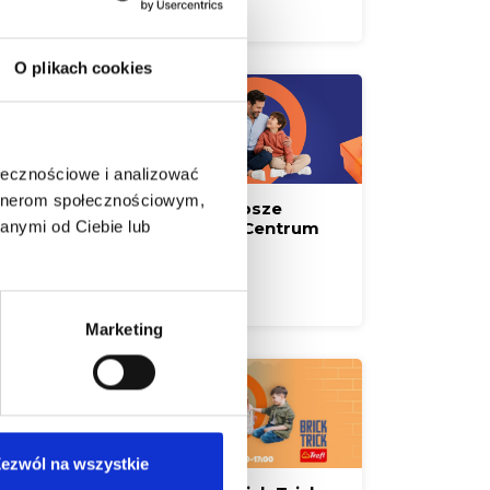
Czytaj więcej
O plikach cookies
ołecznościowe i analizować
artnerom społecznościowym,
Zaskocz Tatę! Najlepsze
anymi od Ciebie lub
prezenty czekają w Centrum
Handlowym Borek
Czytaj więcej
Marketing
ezwól na wszystkie