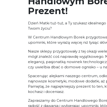
Handlowym Borek
Prezent!
Dzień Matki tuż-tuż, a Ty szukasz idealneg
Twoim życiu?
W Centrum Handlowym Borek przygotowaliś
upominki, które wyrażą więcej niż tysiąc słów
Nasze sklepy przygotowały z tej okazji wiele
mógł znaleźć coś naprawdę wyjątkowego. Ni
elegancji, pasjonatką nowinek technologiczn
czy uwielbia dbać o domowe ognisko – u nas 
Spacerując alejkami naszego centrum, odkryje
najnowsze kosmetyki, modowe dodatki, aż 
Pamiętaj, że najpiękniejszy prezent to ten, k
kochasz i doceniasz.
Zapraszamy do Centrum Handlowego Borek 
radość z dawania i wybierając upominki, kt