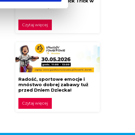
Festiwal Klocków Brick Trick w
Borku! Buduj z nami!
Czytaj więcej
Radość, sportowe emocje i
mnóstwo dobrej zabawy tuż
przed Dniem Dziecka!
Czytaj więcej