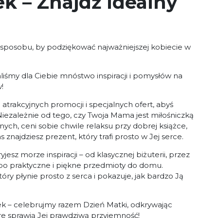
 – Znajdź Idealny
o sposobu, by podziękować najważniejszej kobiecie w
my dla Ciebie mnóstwo inspiracji i pomysłów na
!
 atrakcyjnych promocji i specjalnych ofert, abyś
ezależnie od tego, czy Twoja Mama jest miłośniczką
ych, ceni sobie chwile relaksu przy dobrej książce,
znajdziesz prezent, który trafi prosto w Jej serce.
sz morze inspiracji – od klasycznej biżuterii, przez
po praktyczne i piękne przedmioty do domu.
tóry płynie prosto z serca i pokazuje, jak bardzo Ją
– celebrujmy razem Dzień Matki, odkrywając
óre sprawią Jej prawdziwą przyjemność!