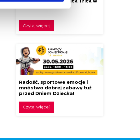
Festiwal Klocków Brick Trick w
Borku! Buduj z nami!
Czytaj więcej
Radość, sportowe emocje i
mnóstwo dobrej zabawy tuż
przed Dniem Dziecka!
Czytaj więcej