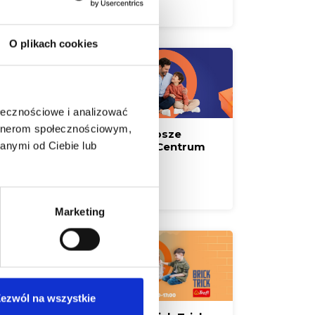
Czytaj więcej
O plikach cookies
ołecznościowe i analizować
artnerom społecznościowym,
Zaskocz Tatę! Najlepsze
anymi od Ciebie lub
prezenty czekają w Centrum
Handlowym Borek
Czytaj więcej
Marketing
ezwól na wszystkie