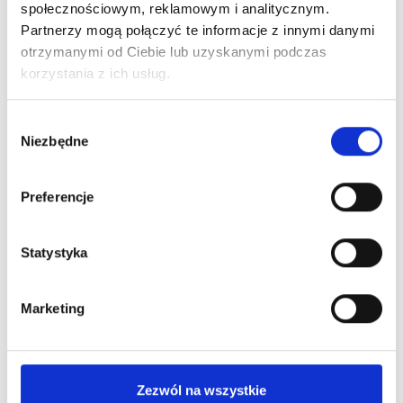
społecznościowym, reklamowym i analitycznym.
Partnerzy mogą połączyć te informacje z innymi danymi
otrzymanymi od Ciebie lub uzyskanymi podczas
korzystania z ich usług.
Czas na letnie odświeżenie! Odkryj gorące
wyprzedaże w Centrum Handlowym Borek
Wybór
Niezbędne
zgody
Czytaj więcej
Preferencje
Statystyka
Marketing
ALE UPAŁ! Dbajmy o siebie nawzajem.
Zezwól na wszystkie