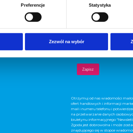
Preferencje
Statystyka
Zezwól na wybór
Z
Otrzymuj od nas wiadomości mailow
ofert handlowych i informacji mark
mail i numeru telefonu i potwierdze
na przetwarzanie danych osobowych
biuletynu informacyjnego "Newslett
Zgoda jest dobrowolna i może zostać
znajdującego się w stopce wiadomośc