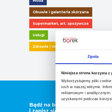
Moda
Obuwie i galanteria skórzana
Supermarket, art. spożywcze
Usługi
Zdrowie i Uroda
Zgoda
Niniejsza strona korzysta z
Wykorzystujemy pliki cookie 
ruch w naszej witrynie. Inf
reklamowym i analitycznym. 
uzyskanymi podczas korzysta
Bądź na bieżąco
i zapisz się do newslettera!
Wybór