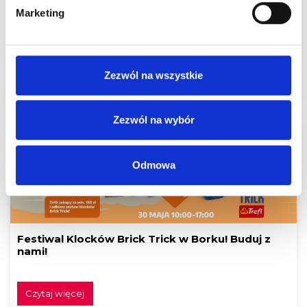
Marketing
Zaskocz Tatę! Najlepsze prezenty czekają w
Centrum Handlowym Borek
Zezwól na wszystkie
Czytaj więcej
Zezwól na wybór
Odmowa
Festiwal Klocków Brick Trick w Borku! Buduj z
nami!
Czytaj więcej