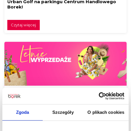
Urban Golf na parkingu Centrum Handlowego
Borek!
Czytaj więcej
Czas na letnie odświeżenie! Odkryj gorące
wyprzedaże w Centrum Handlowym Borek
Zgoda
Szczegóły
O plikach cookies
Czytaj więcej