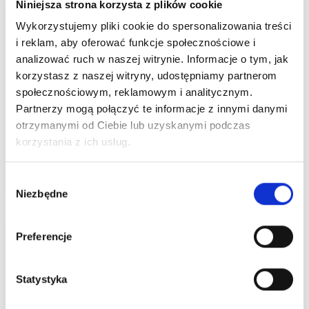
Niniejsza strona korzysta z plików cookie
Wykorzystujemy pliki cookie do spersonalizowania treści
i reklam, aby oferować funkcje społecznościowe i
analizować ruch w naszej witrynie. Informacje o tym, jak
korzystasz z naszej witryny, udostępniamy partnerom
społecznościowym, reklamowym i analitycznym.
Partnerzy mogą połączyć te informacje z innymi danymi
ALE UPAŁ! Dbajmy o siebie nawzajem.
otrzymanymi od Ciebie lub uzyskanymi podczas
korzystania z ich usług.
Czytaj więcej
Wybór
Niezbędne
zgody
Preferencje
Statystyka