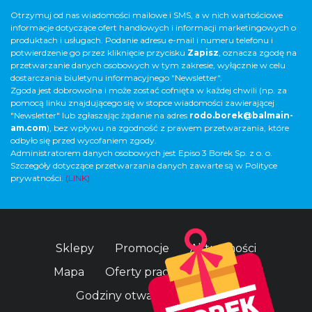
Otrzymuj od nas wiadomości mailowe i SMS, a w nich wartościowe
informacje dotyczące ofert handlowych i informacji marketingowych o
produktach i usługach. Podanie adresu e-mail i numeru telefonu i
potwierdzenie go przez kliknięcie przycisku
Zapisz
, oznacza zgodę na
przetwarzanie danych osobowych w tym zakresie, wyłącznie w celu
dostarczania biuletynu informacyjnego "Newsletter".
Zgoda jest dobrowolna i może zostać cofnięta w każdej chwili (np. za
pomocą linku znajdującego się w stopce wiadomości zawierającej
"Newsletter" lub zgłaszając żądanie na adres
rodo.borek@balmain-
am.com
), bez wpływu na zgodność z prawem przetwarzania, które
odbyło się przed wycofaniem zgody.
Administratorem danych osobowych jest Episo 3 Borek Sp. z o. o.
Szczegóły dotyczące przetwarzania danych zawarte są w Polityce
prywatności.
(LINK)
Sklepy
Promocje
Aktualności
Mapa
Oferty pracy
O centrum
Godziny otwarcia
Parking