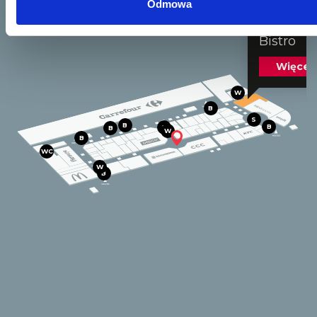
Odmowa
Słomińsk
Bistro
Więcej
W
B
S
B
B
B
B
W
B
WC
W
B