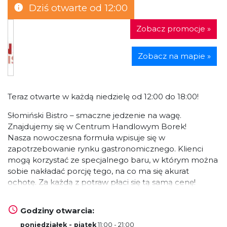
Dziś otwarte od 12:00
Zobacz promocje »
Zobacz na mapie »
Teraz otwarte w każdą niedzielę od 12:00 do 18:00!
Słomiński Bistro – smaczne jedzenie na wagę.
Znajdujemy się w Centrum Handlowym Borek!
Nasza nowoczesna formuła wpisuje się w
zapotrzebowanie rynku gastronomicznego. Klienci
mogą korzystać ze specjalnego baru, w którym można
sobie nakładać porcję tego, na co ma się akurat
ochotę. Za każdą z potraw płaci się tą samą cenę!
Co oferujemy? Przede wszystkim tradycyjne polskie
potrawy. Smakosze znajdą tu między innymi: gołąbki,
Godziny otwarcia:
gulasz z kaszą, pieczeń wieprzową, kotlety schabowe i
poniedziałek - piątek
11:00 - 21:00
inne. Codziennie też serwowane są na miejscu