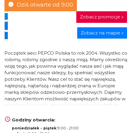
Dziś otwarte od 9:00
Zobacz promocje »
Zobacz na mapie »
Początek sieci PEPCO Polska to rok 2004. Wszystko co
robimy, robimy zgodnie z naszą misją. Mamy określoną
wizję tego, jak powinna wyglądać nasza sieć i jak mają
funkcjonować nasze sklepy, by spełniać wszystkie
potrzeby Klientów. Nasz cel to stać się największą,
najlepszą, najtańszą i najbardziej znaną w Europie
marką sklepów odzieżowo-przemysłowych. Dajemy
naszym Klientom możliwość największych zakupów w
najniższych cenach, zapewniając najlepszą obsługę.
Serdecznie zapraszamy do zapoznania się z nasza
ofertą!
Godziny otwarcia:
poniedziałek - piątek
9:00 - 21:00