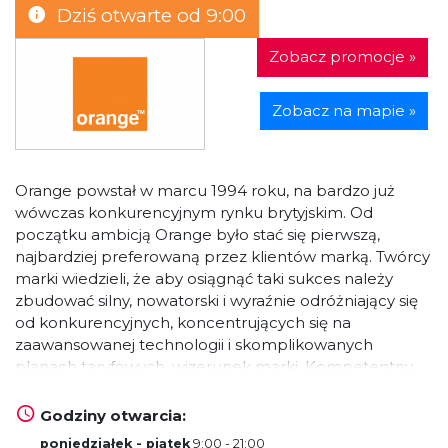
Dziś otwarte od 9:00
Zobacz promocje »
Zobacz na mapie »
Orange powstał w marcu 1994 roku, na bardzo już
wówczas konkurencyjnym rynku brytyjskim. Od
początku ambicją Orange było stać się pierwszą,
najbardziej preferowaną przez klientów marką. Twórcy
marki wiedzieli, że aby osiągnąć taki sukces należy
zbudować silny, nowatorski i wyraźnie odróżniający się
od konkurencyjnych, koncentrujących się na
zaawansowanej technologii i skomplikowanych
planach taryfowych, wizerunek marki. Kompetentny
personel pomoże dobrać najodpowiedniejszą dla
Państwa potrzeb ofertę.
Godziny otwarcia:
poniedziałek - piątek
9:00 - 21:00