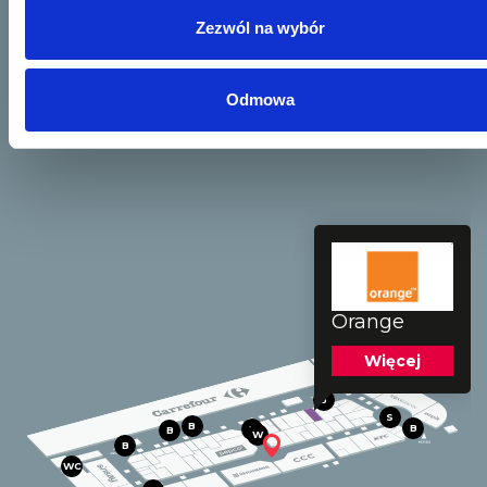
Zezwól na wybór
Odmowa
Orange
Więcej
W
B
S
B
B
B
B
W
B
WC