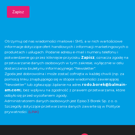
Otrzymuj od nas wiadomości mailowe i SMS, a w nich wartościowe
informacje dotyczące ofert handlowych i informacji marketingowych o
produktach i usługach. Podanie adresu e-mail i numeru telefonu i
potwierdzenie go przez kliknięcie przycisku
Zapisz
, oznacza zgodę na
przetwarzanie danych osobowych w tym zakresie, wyłącznie w celu
dostarczania biuletynu informacyjnego "Newsletter".
Zgoda jest dobrowolna i może zostać cofnięta w każdej chwili (np. za
pomocą linku znajdującego się w stopce wiadomości zawierającej
"Newsletter" lub zgłaszając żądanie na adres
rodo.borek@balmain-
am.com
), bez wpływu na zgodność z prawem przetwarzania, które
odbyło się przed wycofaniem zgody.
Administratorem danych osobowych jest Episo 3 Borek Sp. z o. o.
Szczegóły dotyczące przetwarzania danych zawarte są w Polityce
prywatności.
(LINK)