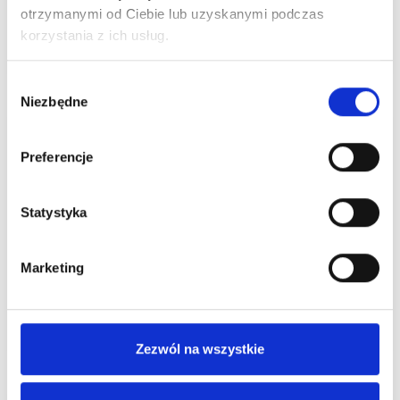
wyprzedaże w Centrum Handlowym Borek
otrzymanymi od Ciebie lub uzyskanymi podczas
korzystania z ich usług.
Czytaj więcej
Wybór
Niezbędne
zgody
Preferencje
Statystyka
ALE UPAŁ! Dbajmy o siebie nawzajem.
Marketing
Czytaj więcej
Zezwól na wszystkie