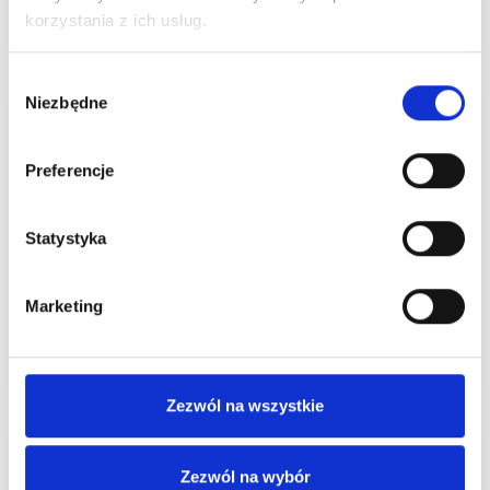
korzystania z ich usług.
Czytaj więcej
Wybór
Niezbędne
zgody
Preferencje
Statystyka
Zaskocz Tatę! Najlepsze prezenty czekają w
Centrum Handlowym Borek
Marketing
Czytaj więcej
Zezwól na wszystkie
Zezwól na wybór