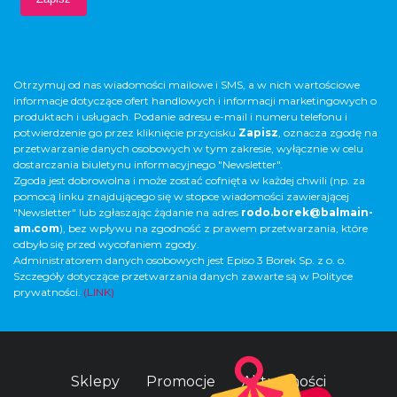
Otrzymuj od nas wiadomości mailowe i SMS, a w nich wartościowe
informacje dotyczące ofert handlowych i informacji marketingowych o
produktach i usługach. Podanie adresu e-mail i numeru telefonu i
potwierdzenie go przez kliknięcie przycisku
Zapisz
, oznacza zgodę na
przetwarzanie danych osobowych w tym zakresie, wyłącznie w celu
dostarczania biuletynu informacyjnego "Newsletter".
Zgoda jest dobrowolna i może zostać cofnięta w każdej chwili (np. za
pomocą linku znajdującego się w stopce wiadomości zawierającej
"Newsletter" lub zgłaszając żądanie na adres
rodo.borek@balmain-
am.com
), bez wpływu na zgodność z prawem przetwarzania, które
odbyło się przed wycofaniem zgody.
Administratorem danych osobowych jest Episo 3 Borek Sp. z o. o.
Szczegóły dotyczące przetwarzania danych zawarte są w Polityce
prywatności.
(LINK)
Sklepy
Promocje
Aktualności