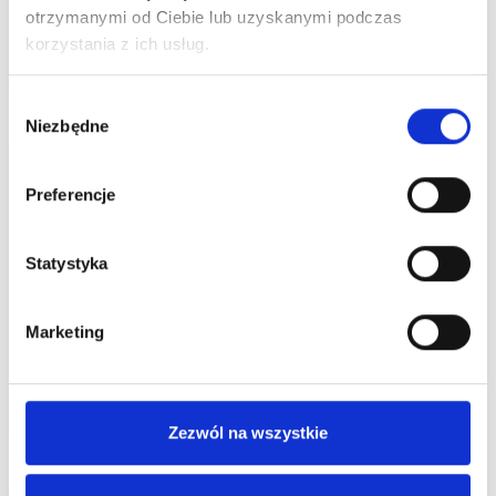
wyprzedaże w Centrum Handlowym Borek
otrzymanymi od Ciebie lub uzyskanymi podczas
korzystania z ich usług.
Czytaj więcej
Wybór
Niezbędne
zgody
Preferencje
Statystyka
ALE UPAŁ! Dbajmy o siebie nawzajem.
Marketing
Czytaj więcej
Zezwól na wszystkie