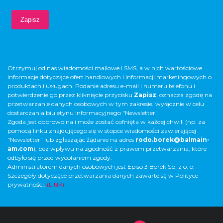
Otrzymuj od nas wiadomości mailowe i SMS, a w nich wartościowe
informacje dotyczące ofert handlowych i informacji marketingowych o
produktach i usługach. Podanie adresu e-mail i numeru telefonu i
potwierdzenie go przez kliknięcie przycisku
Zapisz
, oznacza zgodę na
przetwarzanie danych osobowych w tym zakresie, wyłącznie w celu
dostarczania biuletynu informacyjnego "Newsletter".
Zgoda jest dobrowolna i może zostać cofnięta w każdej chwili (np. za
pomocą linku znajdującego się w stopce wiadomości zawierającej
"Newsletter" lub zgłaszając żądanie na adres
rodo.borek@balmain-
am.com
), bez wpływu na zgodność z prawem przetwarzania, które
odbyło się przed wycofaniem zgody.
Administratorem danych osobowych jest Episo 3 Borek Sp. z o. o.
Szczegóły dotyczące przetwarzania danych zawarte są w Polityce
prywatności.
(LINK)