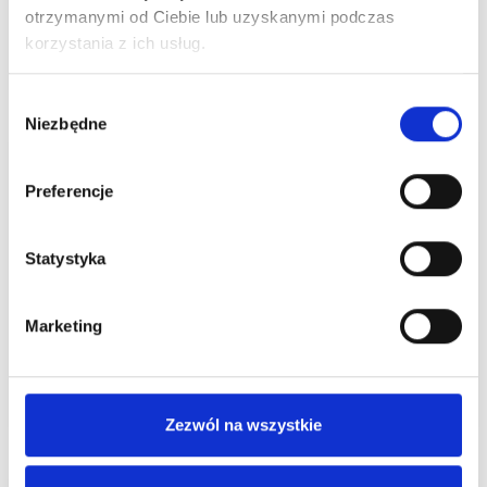
wyprzedaże w Centrum Handlowym Borek
otrzymanymi od Ciebie lub uzyskanymi podczas
korzystania z ich usług.
Czytaj więcej
Wybór
Niezbędne
zgody
Preferencje
Statystyka
ALE UPAŁ! Dbajmy o siebie nawzajem.
Marketing
Czytaj więcej
Zezwól na wszystkie