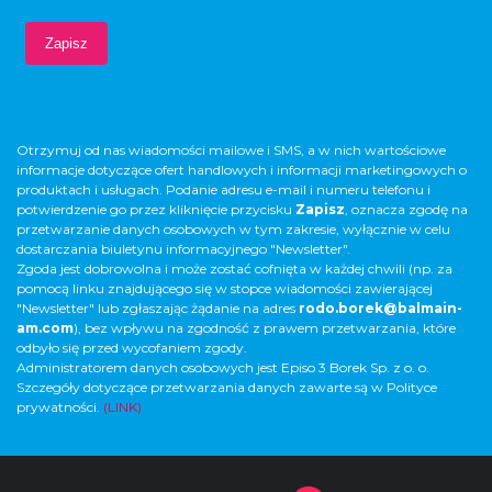
Otrzymuj od nas wiadomości mailowe i SMS, a w nich wartościowe
informacje dotyczące ofert handlowych i informacji marketingowych o
produktach i usługach. Podanie adresu e-mail i numeru telefonu i
potwierdzenie go przez kliknięcie przycisku
Zapisz
, oznacza zgodę na
przetwarzanie danych osobowych w tym zakresie, wyłącznie w celu
dostarczania biuletynu informacyjnego "Newsletter".
Zgoda jest dobrowolna i może zostać cofnięta w każdej chwili (np. za
pomocą linku znajdującego się w stopce wiadomości zawierającej
"Newsletter" lub zgłaszając żądanie na adres
rodo.borek@balmain-
am.com
), bez wpływu na zgodność z prawem przetwarzania, które
odbyło się przed wycofaniem zgody.
Administratorem danych osobowych jest Episo 3 Borek Sp. z o. o.
Szczegóły dotyczące przetwarzania danych zawarte są w Polityce
prywatności.
(LINK)