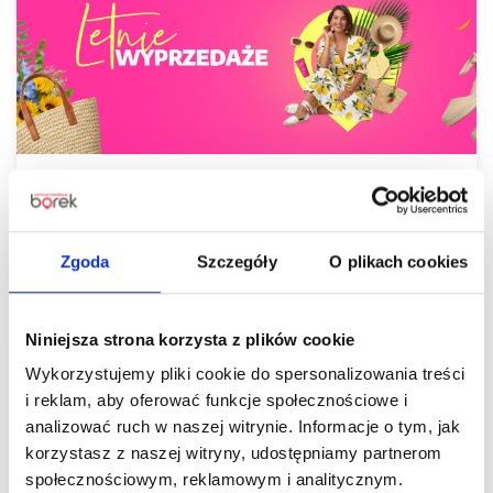
Czas na letnie odświeżenie! Odkryj gorące
wyprzedaże w Centrum Handlowym Borek
Zgoda
Szczegóły
O plikach cookies
Czytaj więcej
Niniejsza strona korzysta z plików cookie
Wykorzystujemy pliki cookie do spersonalizowania treści
i reklam, aby oferować funkcje społecznościowe i
analizować ruch w naszej witrynie. Informacje o tym, jak
korzystasz z naszej witryny, udostępniamy partnerom
społecznościowym, reklamowym i analitycznym.