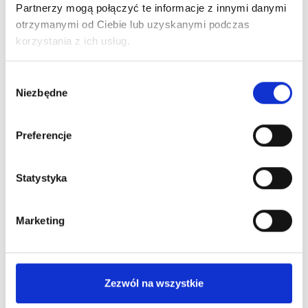
Partnerzy mogą połączyć te informacje z innymi danymi
ALE UPAŁ! Dbajmy o siebie nawzajem.
otrzymanymi od Ciebie lub uzyskanymi podczas
korzystania z ich usług.
Czytaj więcej
Wybór
Niezbędne
zgody
Preferencje
Statystyka
Marketing
Zaskocz Tatę! Najlepsze prezenty czekają w
Centrum Handlowym Borek
Zezwól na wszystkie
Czytaj więcej