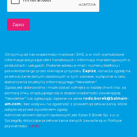
Otrzymuj od nas wiadomości mailowe i SMS, a w nich wartościowe
informacje dotyczące ofert handlowych i informacji marketingowych o
produktach i usługach. Podanie adresu e-mail i numeru telefonu i
potwierdzenie go przez kliknięcie przycisku
Zapisz
, oznacza zgodę na
przetwarzanie danych osobowych w tym zakresie, wyłącznie w celu
dostarczania biuletynu informacyjnego "Newsletter".
Zgoda jest dobrowolna i może zostać cofnięta w każdej chwili (np. za
pomocą linku znajdującego się w stopce wiadomości zawierającej
"Newsletter" lub zgłaszając żądanie na adres
rodo.borek@balmain-
am.com
), bez wpływu na zgodność z prawem przetwarzania, które
odbyło się przed wycofaniem zgody.
Administratorem danych osobowych jest Episo 3 Borek Sp. z o. o.
Szczegóły dotyczące przetwarzania danych zawarte są w Polityce
prywatności.
(LINK)