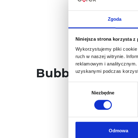
Zgoda
Niniejsza strona korzysta z
Wykorzystujemy pliki cookie 
ruch w naszej witrynie. Inf
reklamowym i analitycznym. 
Bubble Tea & Lip
uzyskanymi podczas korzysta
Wybór
Niezbędne
zgody
Odmowa