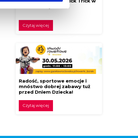
Festiwal Klocków Brick Trick w
Borku! Buduj z nami!
Czytaj więcej
Radość, sportowe emocje i
mnóstwo dobrej zabawy tuż
przed Dniem Dziecka!
Czytaj więcej