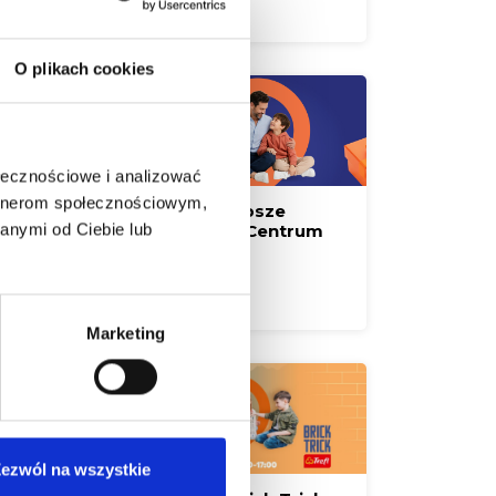
Czytaj więcej
O plikach cookies
ołecznościowe i analizować
artnerom społecznościowym,
Zaskocz Tatę! Najlepsze
anymi od Ciebie lub
prezenty czekają w Centrum
Handlowym Borek
Czytaj więcej
Marketing
ezwól na wszystkie