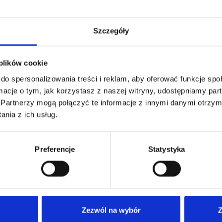
Szczegóły
 plików cookie
do spersonalizowania treści i reklam, aby oferować funkcje sp
ormacje o tym, jak korzystasz z naszej witryny, udostępniamy p
Partnerzy mogą połączyć te informacje z innymi danymi otrzym
ton w w Pizza Hut!
nia z ich usług.
Preferencje
Statystyka
Zezwól na wybór
Z