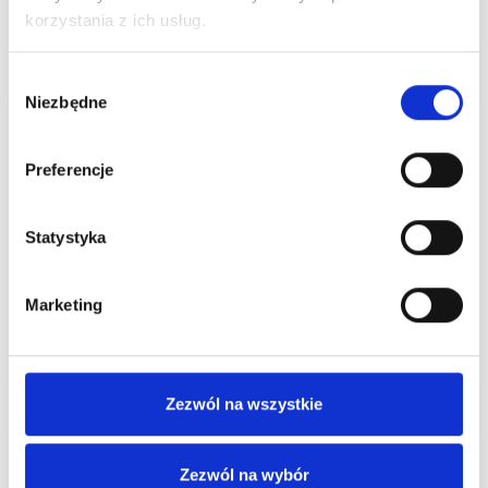
korzystania z ich usług.
Czytaj więcej
Wybór
Niezbędne
zgody
Preferencje
Statystyka
ALE UPAŁ! Dbajmy o siebie nawzajem.
Marketing
Czytaj więcej
Zezwól na wszystkie
Zezwól na wybór