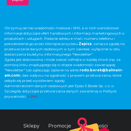
Otrzymuj od nas wiadomości mailowe i SMS, a w nich wartościowe
informacje dotyczące ofert handlowych i informacji marketingowych o
produktach i usługach. Podanie adresu e-mail i numeru telefonu i
potwierdzenie go przez kliknięcie przycisku
Zapisz
, oznacza zgodę na
przetwarzanie danych osobowych w tym zakresie, wyłącznie w celu
dostarczania biuletynu informacyjnego "Newsletter".
Zgoda jest dobrowolna i może zostać cofnięta w każdej chwili (np. za
pomocą linku znajdującego się w stopce wiadomości zawierającej
"Newsletter" lub zgłaszając żądanie na adres
rodo.borek@balmain-
am.com
), bez wpływu na zgodność z prawem przetwarzania, które
odbyło się przed wycofaniem zgody.
Administratorem danych osobowych jest Episo 3 Borek Sp. z o. o.
Szczegóły dotyczące przetwarzania danych zawarte są w Polityce
prywatności.
(LINK)
Sklepy
Promocje
Aktualności