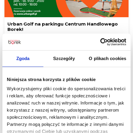
Urban Golf na parkingu Centrum Handlowego
Borek!
Czytaj więcej
Zgoda
Szczegóły
O plikach cookies
Niniejsza strona korzysta z plików cookie
Wykorzystujemy pliki cookie do spersonalizowania treści
i reklam, aby oferować funkcje społecznościowe i
analizować ruch w naszej witrynie. Informacje o tym, jak
korzystasz z naszej witryny, udostępniamy partnerom
Czas na letnie odświeżenie! Odkryj gorące
społecznościowym, reklamowym i analitycznym.
wyprzedaże w Centrum Handlowym Borek
Partnerzy mogą połączyć te informacje z innymi danymi
otrzymanymi od Ciebie lub uzyskanymi podczas