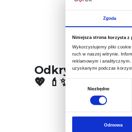
Zgoda
Niniejsza strona korzysta z
Wykorzystujemy pliki cookie 
ruch w naszej witrynie. Inf
reklamowym i analitycznym. 
Odkryj siłę pols
uzyskanymi podczas korzysta
💖 💄✨
Wybór
Niezbędne
zgody
Odmowa