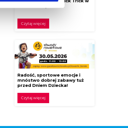
Festiwal Klocków Brick Trick w
Borku! Buduj z nami!
Czytaj więcej
Radość, sportowe emocje i
mnóstwo dobrej zabawy tuż
przed Dniem Dziecka!
Czytaj więcej