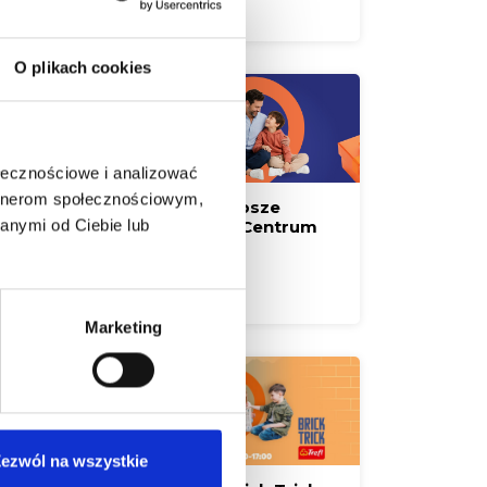
Czytaj więcej
O plikach cookies
ołecznościowe i analizować
artnerom społecznościowym,
Zaskocz Tatę! Najlepsze
anymi od Ciebie lub
prezenty czekają w Centrum
Handlowym Borek
Czytaj więcej
Marketing
ezwól na wszystkie