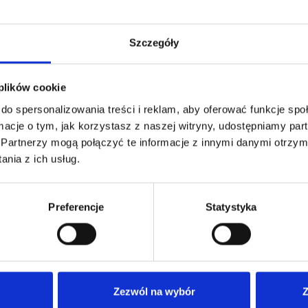
Szczegóły
 plików cookie
do spersonalizowania treści i reklam, aby oferować funkcje sp
ormacje o tym, jak korzystasz z naszej witryny, udostępniamy p
Partnerzy mogą połączyć te informacje z innymi danymi otrzym
kich marek w Hebe!
nia z ich usług.
Preferencje
Statystyka
Zezwól na wybór
Z